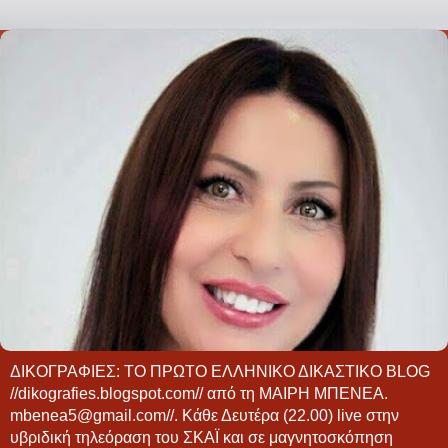
ΔΙΚΟΓΡΑΦΙΕΣ: ΤΟ ΠΡΩΤΟ ΕΛΛΗΝΙΚΟ ΔΙΚΑΣΤΙΚΟ BLOG
//dikografies.blogspot.com// από τη ΜΑΙΡΗ ΜΠΕΝΕΑ.
mbenea5@gmail.com//. Κάθε Δευτέρα (22.00) live στην
υβριδική τηλεόραση του ΣΚΑΪ και σε μαγνητοσκόπηση