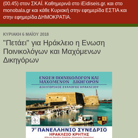
(00.45) στον ΣΚΑΪ. Καθημερινά στο iEidiseis.gr. και στο
monobala.gr και κάθε Κυριακή στην εφημερίδα ΕΣΤΙΑ και
στην εφημερίδα ΔΗΜΟΚΡΑΤΙΑ.
ΚΥΡΙΑΚΉ 6 ΜΑΪ́ΟΥ 2018
"Πετάει" για Ηράκλειο η Ενωση
Ποινικολόγων και Μαχόμενων
Δικηγόρων