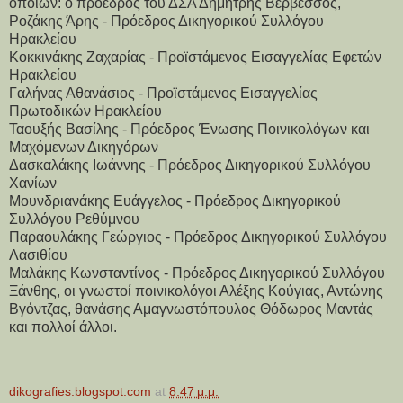
οποίων: ο πρόεδρος του ΔΣΑ Δημήτρης Βερβεσσός,
Ροζάκης Άρης - Πρόεδρος Δικηγορικού Συλλόγου
Ηρακλείου
Κοκκινάκης Ζαχαρίας - Προϊστάμενος Εισαγγελίας Εφετών
Ηρακλείου
Γαλήνας Αθανάσιος - Προϊστάμενος Εισαγγελίας
Πρωτοδικών Ηρακλείου
Ταουξής Βασίλης - Πρόεδρος Ένωσης Ποινικολόγων και
Μαχόμενων Δικηγόρων
Δασκαλάκης Ιωάννης - Πρόεδρος Δικηγορικού Συλλόγου
Χανίων
Μουνδριανάκης Ευάγγελος - Πρόεδρος Δικηγορικού
Συλλόγου Ρεθύμνου
Παραουλάκης Γεώργιος - Πρόεδρος Δικηγορικού Συλλόγου
Λασιθίου
Μαλάκης Κωνσταντίνος - Πρόεδρος Δικηγορικού Συλλόγου
Ξάνθης, οι γνωστοί ποινικολόγοι Αλέξης Κούγιας, Αντώνης
Βγόντζας, θανάσης Αμαγνωστόπουλος Θόδωρος Μαντάς
και πολλοί άλλοι.
dikografies.blogspot.com
at
8:47 μ.μ.