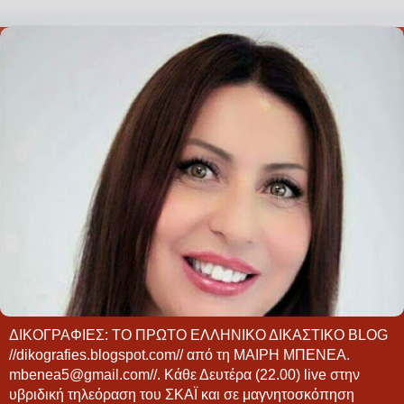
ΔΙΚΟΓΡΑΦΙΕΣ: ΤΟ ΠΡΩΤΟ ΕΛΛΗΝΙΚΟ ΔΙΚΑΣΤΙΚΟ BLOG
//dikografies.blogspot.com// από τη ΜΑΙΡΗ ΜΠΕΝΕΑ.
mbenea5@gmail.com//. Κάθε Δευτέρα (22.00) live στην
υβριδική τηλεόραση του ΣΚΑΪ και σε μαγνητοσκόπηση