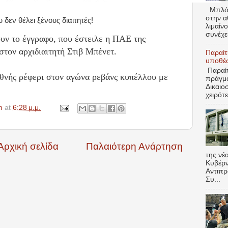
Μπλόκ
στην 
δεν θέλει ξένους διαιτητές!
λιμαίν
συνέχε
υν το έγγραφο, που έστειλε η ΠΑΕ της
τον αρχιδιαιτητή Στιβ Μπένετ.
Παραίτ
υποθέσε
Παραίτ
εθνής ρέφερι στον αγώνα ρεβάνς κυπέλλου με
πράγμα
Δικαιο
χειρότε
m
at
6:28 μ.μ.
Αρχική σελίδα
Παλαιότερη Ανάρτηση
της νέ
Κυβέρν
Αντιπρ
Συ...