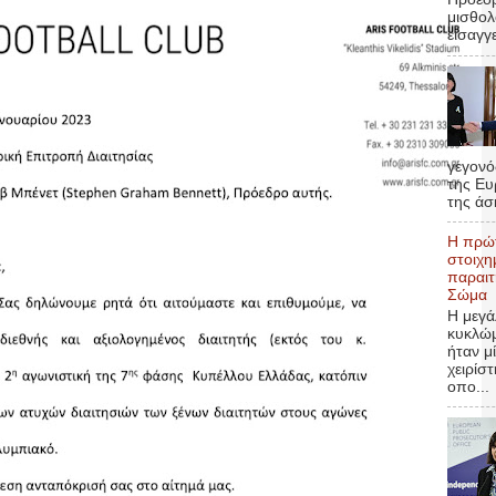
μισθολ
εισαγγε
γεγονό
της Ευ
της άσ
H πρώτ
στοιχη
παραιτ
Σώμα
Η μεγά
κυκλώ
ήταν μ
χειρίσ
οπο...