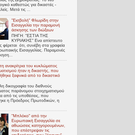
ογικό καθεστώς για δικαστές -
λείς. Mετά τις ...
"Εισβολή" Φλωρίδη στην
Εισαγγελία την παραμονή
άσκησης των διώξεων
ΠΗΓΗ: "ΕΣΤΙΑ ΤΗΣ
ΚΥΡΙΑΚΗΣ" Ενα απίστευτο
ς φέρεται ότι, συνέβη στα γραφεία
ρωπαικής Εισαγγελίας. Παραμονές
κηση...
η ανακρίτρια του κυκλώματος
ματισμού ήταν η δικαστής, που
ήθηκε ξαφνικά από το δικαστικό
λη δικογραφία του διεθνούς
ματος παράνομου στοιχηματισμού
ία από τις υποθέσεις, που
τηκε η Πρόεδρος Πρωτοδικών, η
"Μπλόκο" από την
Ευρωπαική Εισαγγελία σε
αθωώσεις κατηγορουμένων,
που επέστρεψαν τις