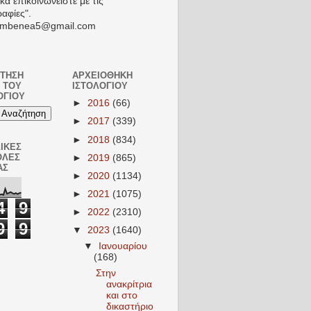
κά επικοινωνείστε με τις
ραφίες".
: mbenea5@gmail.com
ΤΗΣΗ
ΑΡΧΕΙΟΘΉΚΗ
 ΤΟΥ
ΙΣΤΟΛΟΓΊΟΥ
ΟΓΊΟΥ
►
2016
(66)
►
2017
(339)
►
2018
(834)
ΙΚΈΣ
ΟΛΈΣ
►
2019
(865)
ΑΣ
►
2020
(1134)
►
2021
(1075)
4
9
►
2022
(2310)
9
9
▼
2023
(1640)
▼
Ιανουαρίου
(168)
Στην
ανακρίτρια
και στο
δικαστήριο