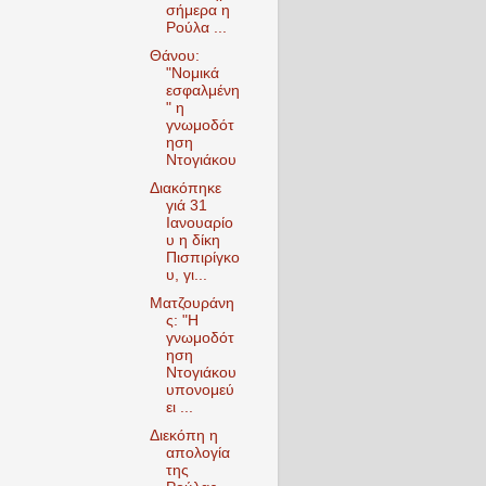
σήμερα η
Ρούλα ...
Θάνου:
"Νομικά
εσφαλμένη
" η
γνωμοδότ
ηση
Ντογιάκου
Διακόπηκε
γιά 31
Ιανουαρίο
υ η δίκη
Πισπιρίγκο
υ, γι...
Ματζουράνη
ς: "Η
γνωμοδότ
ηση
Ντογιάκου
υπονομεύ
ει ...
Διεκόπη η
απολογία
της