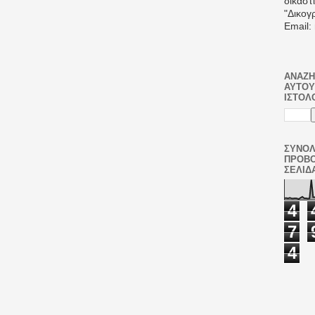
δικαστι
"Δικογ
Email
ΑΝΑΖΉ
ΑΥΤΟΎ
ΙΣΤΟΛ
ΣΥΝΟΛ
ΠΡΟΒ
ΣΕΛΊΔ
4
7
4