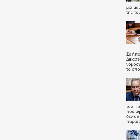
μια μα
της το
Σε ήπι
Δικαστ
νομοσχ
το οποί
του Πρ
που α
δεν υπ
παραπέ