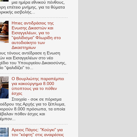
μια ημέρα εθνικού πένθους,
ύρη επέτειο μνήμης, για τα θύματα
υρκικής εισβολής...
Ηπιες αντιδράσεις της
Ενωσης Δικαστών και
Εισαγγελέων, για το
"ψαλίδισμα" Φλωρίδη στο
αυτοδιοίκητο των
Δικαστηρίων
ους τόνους αντέδρασε η Ενωση
ών και Εισαγγελέων στο νέο
έδιο του Υπουργείου Δικαιοσύνης,
ο "ψαλιδίζει" το...
Ο Βουρλιώτης παραπέμπει
για κακούργημα 8.000
ύποπτους για το πόθεν
έσχες
Στοιχεία - σοκ σε πόρισμα
οέδρου της Αρχής για το ξέπλυμα,
φορούν 8.000 πρόσωπα, τα οποία
έβαλαν πόθεν έσχες και
μπον...
Αρειος Πάγος: "Κούγκι" για
τον "κόφτη" στις αναιρέσεις